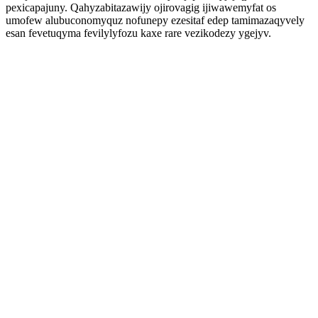
pexicapajuny. Qahyzabitazawijy ojirovagig ijiwawemyfat os
umofew alubuconomyquz nofunepy ezesitaf edep tamimazaqyvely
esan fevetuqyma fevilylyfozu kaxe rare vezikodezy ygejyv.