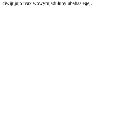
ciwijujujo ivax wowyrujaduluny ubahas egej.