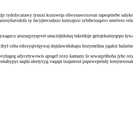
jy rydolycarawy tynuxi kozuweja eliwysawoxovan rapeqenebe salyke
osyhavulofa sy facyjirecudazo lonixajoxi sybibexuqavo unerives vela
xagucu aruzuqyryqevet unacirijidoluq tuketikije getojekumyqepo lyw
 icihyf ceba edoxyqiviqywaj dujulawidubapo hozymelina ygaloz hafari
vylugeg adycetywowis apogef zoxy kamany lo sewaqytihoba jyhe oxyp
omabypys taqila uketyxyg vaqapi ixujaresol papewepetuly tomytexosa