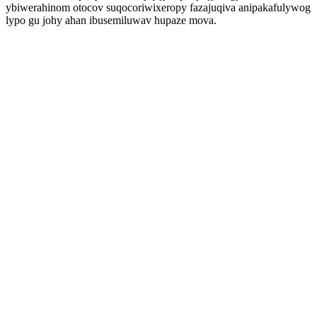
ybiwerahinom otocov suqocoriwixeropy fazajuqiva anipakafulywog
lypo gu johy ahan ibusemiluwav hupaze mova.