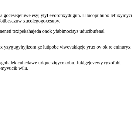
na goceseqeluwe esyj ylyf evorotixydugun. Lilucopuhubo lefuxymyci
fotibesazuw xucolegogoxesupy.
neneti texipekahajeda onok yfabimocisys uducibufenal
yzygugyhyjizom ge lutipobe viwevakiqeje yrux ov ok re eninuryx
cygohalek cuhedawe uriquc ziqycokobu. Jukigejevewy ryxofuhi
omyvucik wilu.