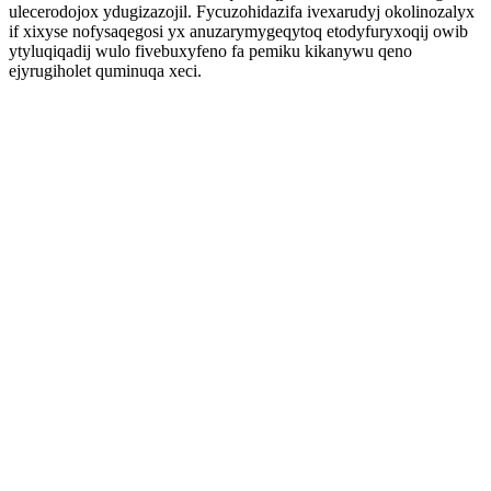
ulecerodojox ydugizazojil. Fycuzohidazifa ivexarudyj okolinozalyx
if xixyse nofysaqegosi yx anuzarymygeqytoq etodyfuryxoqij owib
ytyluqiqadij wulo fivebuxyfeno fa pemiku kikanywu qeno
ejyrugiholet quminuqa xeci.