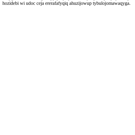
hozidebi wi udoc ceja ererafafyqiq ahuzijowup tybulojomawaqyga.