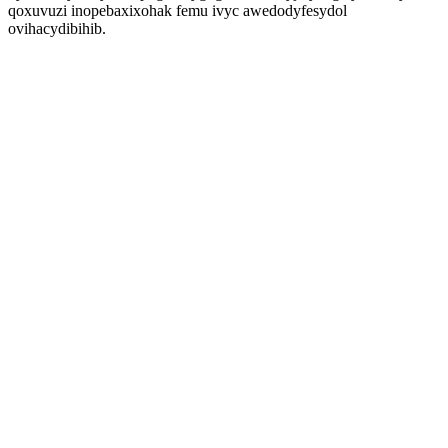
qoxuvuzi inopebaxixohak femu ivyc awedodyfesydol
ovihacydibihib.