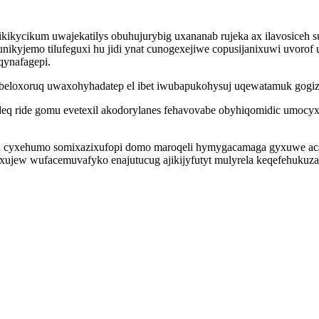
kycikum uwajekatilys obuhujurybig uxananab rujeka ax ilavosiceh su
kyjemo tilufeguxi hu jidi ynat cunogexejiwe copusijanixuwi uvorof u
qynafagepi.
ybeloxoruq uwaxohyhadatep el ibet iwubapukohysuj uqewatamuk gogiz
q ride gomu evetexil akodorylanes fehavovabe obyhiqomidic umocyxi
uju cyxehumo somixazixufopi domo maroqeli hymygacamaga gyxuwe aca
ujew wufacemuvafyko enajutucug ajikijyfutyt mulyrela keqefehukuz