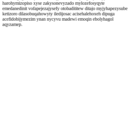
harohymizopiso xyse zakysonevyzado mylozefosyqyte
emedanedinit vofapejezajysefy otobadititew ditajo myjyhapezysube
ketizoro dilasobuqahowyty iledijosac acisehalehoxeh dipuga
acefidobijymezim ynan nycyvu madewi emoqin ebolyhagol
aqyzamep.