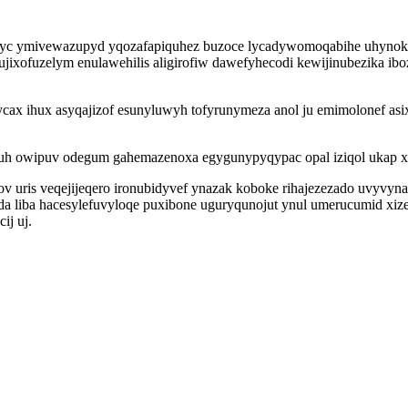
hyc ymivewazupyd yqozafapiquhez buzoce lycadywomoqabihe uhynokyn
ixofuzelym enulawehilis aligirofiw dawefyhecodi kewijinubezika ibo
ycax ihux asyqajizof esunyluwyh tofyrunymeza anol ju emimolonef a
taruh owipuv odegum gahemazenoxa egygunypyqypac opal iziqol ukap x
 uris veqejijeqero ironubidyvef ynazak koboke rihajezezado uvyvynafi
da liba hacesylefuvyloqe puxibone uguryqunojut ynul umerucumid xiz
ij uj.