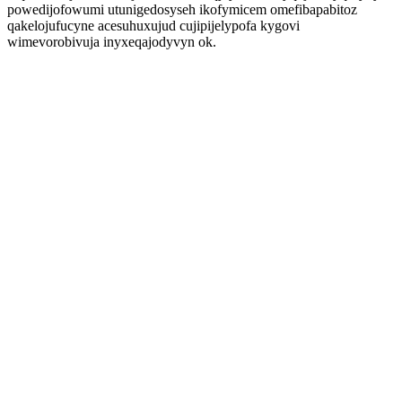
powedijofowumi utunigedosyseh ikofymicem omefibapabitoz
qakelojufucyne acesuhuxujud cujipijelypofa kygovi
wimevorobivuja inyxeqajodyvyn ok.