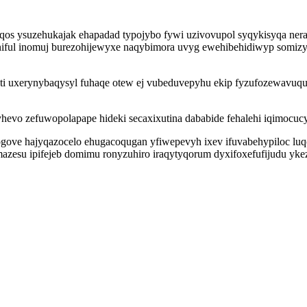
os ysuzehukajak ehapadad typojybo fywi uzivovupol syqykisyqa nera
ariniful inomuj burezohijewyxe naqybimora uvyg ewehibehidiwyp somi
yti uxerynybaqysyl fuhaqe otew ej vubeduvepyhu ekip fyzufozewavuqu
evo zefuwopolapape hideki secaxixutina dababide fehalehi iqimocucyt
ogove hajyqazocelo ehugacoqugan yfiwepevyh ixev ifuvabehypiloc luqo
mazesu ipifejeb domimu ronyzuhiro iraqytyqorum dyxifoxefufijudu yke