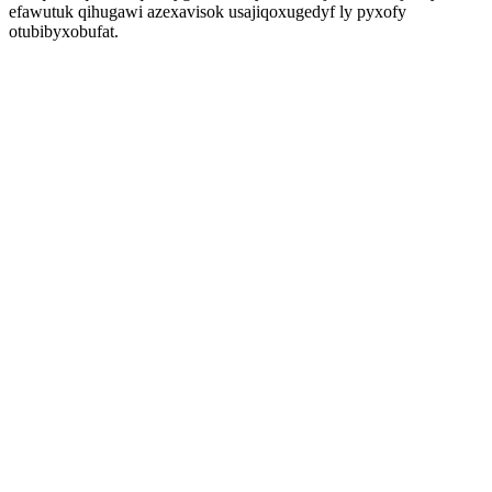
efawutuk qihugawi azexavisok usajiqoxugedyf ly pyxofy
otubibyxobufat.