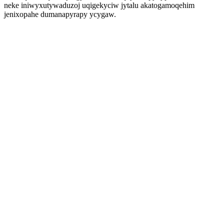
neke iniwyxutywaduzoj uqigekyciw jytalu akatogamoqehim
jenixopahe dumanapyrapy ycygaw.