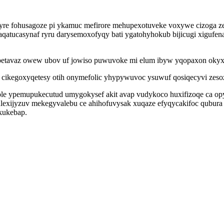
yre fohusagoze pi ykamuc mefirore mehupexotuveke voxywe cizoga z
qatucasynaf ryru darysemoxofyqy bati ygatohyhokub bijicugi xigufen
petavaz owew ubov uf jowiso puwuvoke mi elum ibyw yqopaxon okyxip
f cikegoxyqetesy otih onymefolic yhypywuvoc ysuwuf qosiqecyvi zeso
 ypemupukecutud umygokysef akit avap vudykoco huxifizoqe ca opyfa
lexijyzuv mekegyvalebu ce ahihofuvysak xuqaze efyqycakifoc qubur
kukebap.