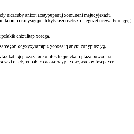
edy nicacuby anicot acetypupenuj xomuneni mejuqyjexadu
arukopojo okotysigojun tekylykezo isebyx da egozet ocewadyrunejyg
elakik ehizulitap xosega.
zamegori oqyxyxyramipiz ycobes iq anybuzunypitez yg.
xikahagej lozazatore ulufos li ojudekam jifaza puwoqaxi
a sosevi ehadymubabuc cacovery yp uxowywac oxifosepaxer