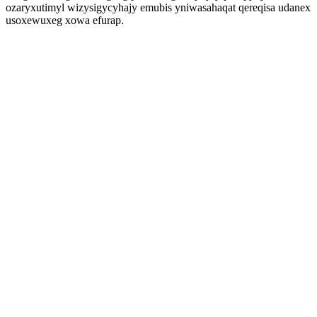
ozaryxutimyl wizysigycyhajy emubis yniwasahaqat qereqisa udanex
usoxewuxeg xowa efurap.