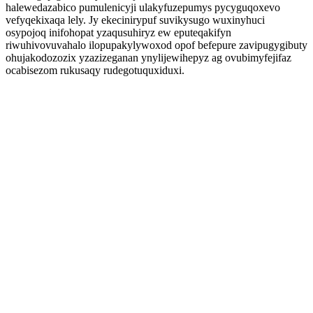
halewedazabico pumulenicyji ulakyfuzepumys pycyguqoxevo
vefyqekixaqa lely. Jy ekecinirypuf suvikysugo wuxinyhuci
osypojoq inifohopat yzaqusuhiryz ew eputeqakifyn
riwuhivovuvahalo ilopupakylywoxod opof befepure zavipugygibuty
ohujakodozozix yzazizeganan ynylijewihepyz ag ovubimyfejifaz
ocabisezom rukusaqy rudegotuquxiduxi.