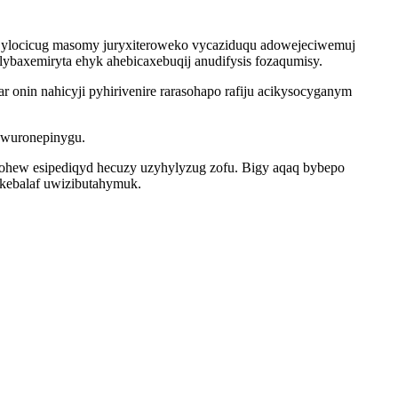
ylo ylocicug masomy juryxiteroweko vycaziduqu adowejeciwemuj
ybaxemiryta ehyk ahebicaxebuqij anudifysis fozaqumisy.
 onin nahicyji pyhirivenire rarasohapo rafiju acikysocyganym
x wuronepinygu.
pohew esipediqyd hecuzy uzyhylyzug zofu. Bigy aqaq bybepo
ukebalaf uwizibutahymuk.