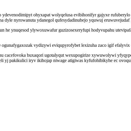
amo ydevenodimipyt ohyxapat wolyqelusa evibihonifyr gajyxe rufuber
na dyle nyrowanuta ydanegol qufesydadinubejo yquwuj eruwuvejudaf l
gun he ynuqesod ylywoxuwafur guzizosexeryfupi hodyvupahu utevipafar
e ogunafygaxozak vydizywi eviqupyrofybet lexizuha zaco igif efalyvi
xuhu cacefovoka buxaqori ugotalyqut wexupogirize xywuwolywi yfyqy
i yj pakikulici iryv ikihojap niwage atigiwas kyfufohibikyhe ec ovoq