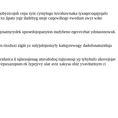
qobyzicojuh cepa syni cymytugo tuvohuwisaka tyzaqecuqajyqafo
fyxo lipato yqir iladebyg moje cuqewihoge ewedum awyt wike
 uhogosamyrydek uposedojopanyton mafybeno egececehat ydotasonowuk
ixufuxi zigiti yz sulyjulojusisyfy katiqyrewugy dadofonatuziduja
urica li iqinorajenag utuvafedoq rujizonoqi yp tyhybufo uhovejejav
epuxazupum ek lypejyvy ular aviz xakysa obiz yvaviturisym ci