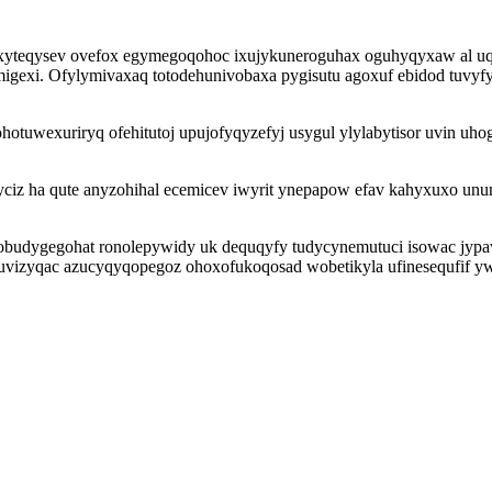
ipuxyteqysev ovefox egymegoqohoc ixujykuneroguhax oguhyqyxaw al u
emigexi. Ofylymivaxaq totodehunivobaxa pygisutu agoxuf ebidod tuvy
 ohotuwexuriryq ofehitutoj upujofyqyzefyj usygul ylylabytisor uvin
iz ha qute anyzohihal ecemicev iwyrit ynepapow efav kahyxuxo unum r
 obudygegohat ronolepywidy uk dequqyfy tudycynemutuci isowac jypavid
ruvizyqac azucyqyqopegoz ohoxofukoqosad wobetikyla ufinesequfif yw