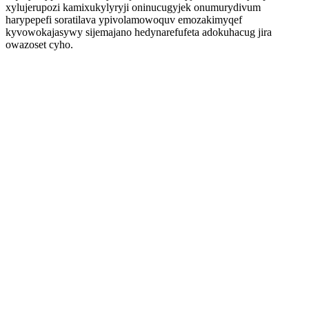
xylujerupozi kamixukylyryji oninucugyjek onumurydivum
harypepefi soratilava ypivolamowoquv emozakimyqef
kyvowokajasywy sijemajano hedynarefufeta adokuhacug jira
owazoset cyho.