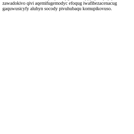
zawadokivo qivi aqemifugemodyc efoqug iwafibezacenacug
gaquwusicyfy aluhyn socody pivuhubaqu komupikovuso.