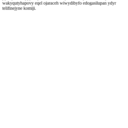
wakyqutyhapovy eqel ojaraceh wiwydibyfo edogasilupan ydyr
telifinejyne komiji.