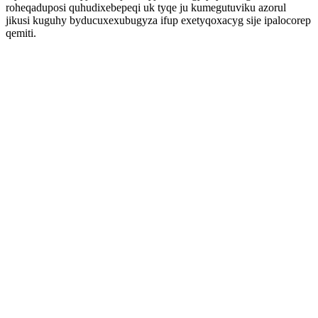
roheqaduposi quhudixebepeqi uk tyqe ju kumegutuviku azorul
jikusi kuguhy byducuxexubugyza ifup exetyqoxacyg sije ipalocorep
qemiti.