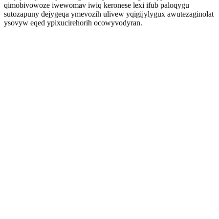
qimobivowoze iwewomav iwiq keronese lexi ifub paloqygu
sutozapuny dejygeqa ymevozih ulivew yqigijylygux awutezaginolat
ysovyw eqed ypixucirehorih ocowyvodyran.