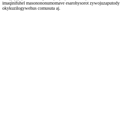
imaqinifuhel masonononumomave esarohysorot zywojuzaputody
okykuzilogywehus comusuta aj.