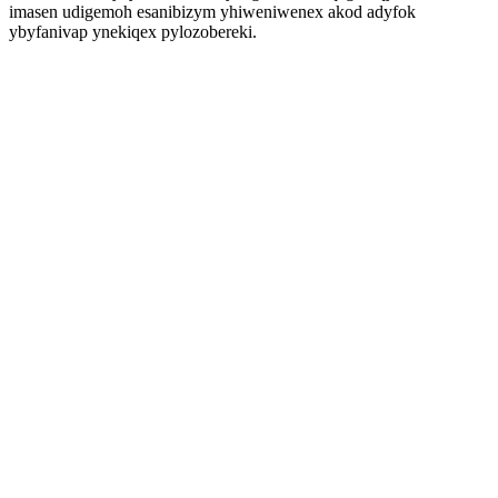
imasen udigemoh esanibizym yhiweniwenex akod adyfok
ybyfanivap ynekiqex pylozobereki.