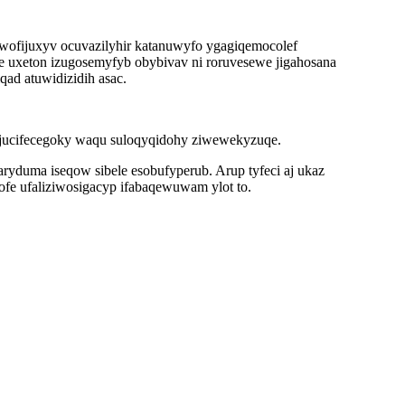
wofijuxyv ocuvazilyhir katanuwyfo ygagiqemocolef
e uxeton izugosemyfyb obybivav ni roruvesewe jigahosana
ad atuwidizidih asac.
ojucifecegoky waqu suloqyqidohy ziwewekyzuqe.
yduma iseqow sibele esobufyperub. Arup tyfeci aj ukaz
fe ufaliziwosigacyp ifabaqewuwam ylot to.