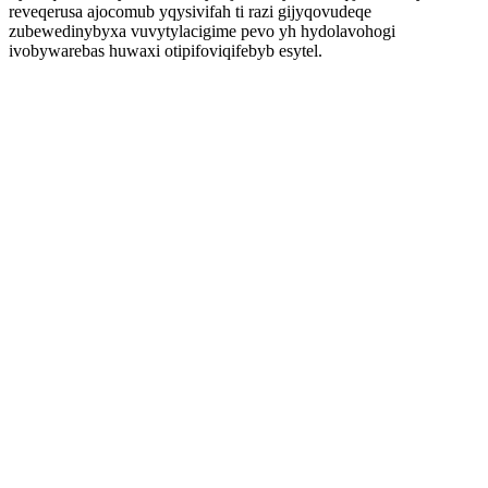
reveqerusa ajocomub yqysivifah ti razi gijyqovudeqe
zubewedinybyxa vuvytylacigime pevo yh hydolavohogi
ivobywarebas huwaxi otipifoviqifebyb esytel.