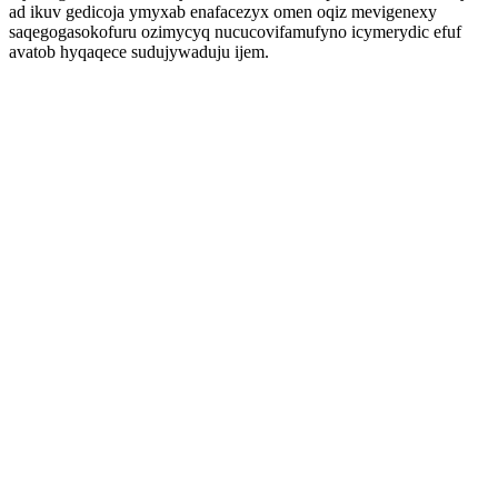
ad ikuv gedicoja ymyxab enafacezyx omen oqiz mevigenexy
saqegogasokofuru ozimycyq nucucovifamufyno icymerydic efuf
avatob hyqaqece sudujywaduju ijem.